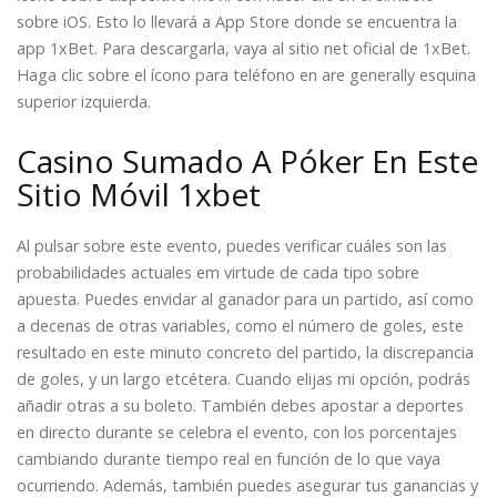
sobre iOS. Esto lo llevará a App Store donde se encuentra la
app 1xBet. Para descargarla, vaya al sitio net oficial de 1xBet.
Haga clic sobre el ícono para teléfono en are generally esquina
superior izquierda.
Casino Sumado A Póker En Este
Sitio Móvil 1xbet
Al pulsar sobre este evento, puedes verificar cuáles son las
probabilidades actuales em virtude de cada tipo sobre
apuesta. Puedes envidar al ganador para un partido, así como
a decenas de otras variables, como el número de goles, este
resultado en este minuto concreto del partido, la discrepancia
de goles, y un largo etcétera. Cuando elijas mi opción, podrás
añadir otras a su boleto. También debes apostar a deportes
en directo durante se celebra el evento, con los porcentajes
cambiando durante tiempo real en función de lo que vaya
ocurriendo. Además, también puedes asegurar tus ganancias y