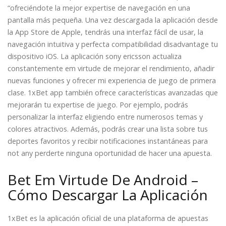
“ofreciéndote la mejor expertise de navegación en una
pantalla más pequeña. Una vez descargada la aplicación desde
la App Store de Apple, tendrás una interfaz fácil de usar, la
navegación intuitiva y perfecta compatibilidad disadvantage tu
dispositivo iOS. La aplicación sony ericsson actualiza
constantemente em virtude de mejorar el rendimiento, añadir
nuevas funciones y ofrecer mi experiencia de juego de primera
clase. 1xBet app también ofrece características avanzadas que
mejorarán tu expertise de juego. Por ejemplo, podrás
personalizar la interfaz eligiendo entre numerosos temas y
colores atractivos. Además, podrás crear una lista sobre tus
deportes favoritos y recibir notificaciones instantáneas para
not any perderte ninguna oportunidad de hacer una apuesta.
Bet Em Virtude De Android –
Cómo Descargar La Aplicación
1xBet es la aplicación oficial de una plataforma de apuestas