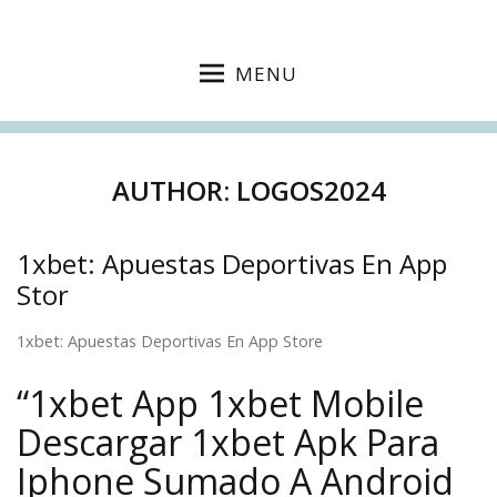
MENU
AUTHOR:
LOGOS2024
‎1xbet: Apuestas Deportivas En App
Stor
‎1xbet: Apuestas Deportivas En App Store
“1xbet App 1xbet Mobile
Descargar 1xbet Apk Para
Iphone Sumado A Android