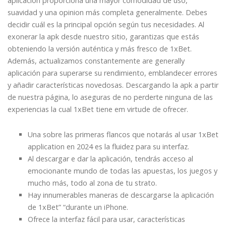
aplicación proporciona una mayor comodidad de uso,
suavidad y una opinion más completa generalmente. Debes
decidir cuál es la principal opción según tus necesidades. Al
exonerar la apk desde nuestro sitio, garantizas que estás
obteniendo la versión auténtica y más fresco de 1xBet.
Además, actualizamos constantemente are generally
aplicación para superarse su rendimiento, emblandecer errores
y añadir características novedosas. Descargando la apk a partir
de nuestra página, lo aseguras de no perderte ninguna de las
experiencias la cual 1xBet tiene em virtude de ofrecer.
Una sobre las primeras flancos que notarás al usar 1xBet
application en 2024 es la fluidez para su interfaz.
Al descargar e dar la aplicación, tendrás acceso al
emocionante mundo de todas las apuestas, los juegos y
mucho más, todo al zona de tu strato.
Hay innumerables maneras de descargarse la aplicación
de 1xBet” “durante un iPhone.
Ofrece la interfaz fácil para usar, características