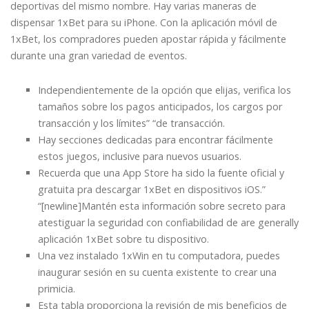
deportivas del mismo nombre. Hay varias maneras de
dispensar 1xBet para su iPhone. Con la aplicación móvil de
1xBet, los compradores pueden apostar rápida y fácilmente
durante una gran variedad de eventos.
Independientemente de la opción que elijas, verifica los
tamaños sobre los pagos anticipados, los cargos por
transacción y los límites” “de transacción.
Hay secciones dedicadas para encontrar fácilmente
estos juegos, inclusive para nuevos usuarios.
Recuerda que una App Store ha sido la fuente oficial y
gratuita pra descargar 1xBet en dispositivos iOS.”
“[newline]Mantén esta información sobre secreto para
atestiguar la seguridad con confiabilidad de are generally
aplicación 1xBet sobre tu dispositivo.
Una vez instalado 1xWin en tu computadora, puedes
inaugurar sesión en su cuenta existente to crear una
primicia.
Esta tabla proporciona la revisión de mis beneficios de