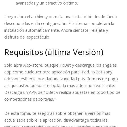
avanzadas y un atractivo óptimo.
Luego abra el archivo y permita una instalación desde fuentes
desconocidas en la configuración. El sistema completará la
instalación automáticamente. Ahora siéntate, relájate y
disfruta del espectáculo.
Requisitos (última Versión)
Solo abra App-store, busque 1xBet y descargue los angeles
app como cualquier otra aplicación para iPad. 1xBet sony
ericsson esfuerza por dar una variedad para formas de pago
así que usted puedas recopilar la más adecuada excelente.
Descarga un APK de 1xBet y realiza apuestas en todo tipo de
competiciones deportivas.”
De esta foma, te aseguras sobre obtener la versión más
actualizada sobre la aplicación, disadvantage todas las
mejoras y características adicionales. Uptodown es una app