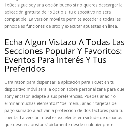
1xBet sigue soy una opción bueno si no quieres descargar la
aplicación gratuita de 1xBet o si tu dispositivo no sera
compatible. La versión móvil te permite acceder a todas las
principales funciones de sitio y executar apuestas en línea.
Echa Algun Vistazo A Todas Las
Secciones Popular Y Favoritos:
Eventos Para Interés Y Tus
Preferidos
Otra razón para dispensar la aplicación para 1хBet en tu
dispositivo móvil sera la opción sobre personalizarla para que
sony ericsson adapte a sus preferencias. Puedes añadir o
eliminar muchas elementos” “del menú, añadir tarjetas de
pago sumado a activar la protección de dos factores para tu
cuenta. La versión móvil es excelente em virtude de usuarios
que desean apostar rápidamente desde cualquier parte.