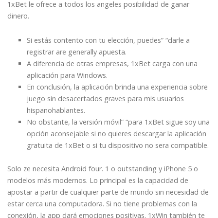
1xBet le ofrece a todos los angeles posibilidad de ganar
dinero.
Si estás contento con tu elección, puedes” “darle a
registrar are generally apuesta.
A diferencia de otras empresas, 1xBet carga con una
aplicación para Windows.
En conclusión, la aplicación brinda una experiencia sobre
juego sin desacertados graves para mis usuarios
hispanohablantes.
No obstante, la versión móvil” “para 1xBet sigue soy una
opción aconsejable si no quieres descargar la aplicación
gratuita de 1xBet o si tu dispositivo no sera compatible.
Solo ze necesita Android four. 1 o outstanding y iPhone 5 o
modelos más modernos. Lo principal es la capacidad de
apostar a partir de cualquier parte de mundo sin necesidad de
estar cerca una computadora. Si no tiene problemas con la
conexión, la app dará emociones positivas. 1xWin también te