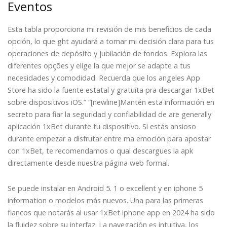
Eventos
Esta tabla proporciona mi revisión de mis beneficios de cada
opción, lo que ght ayudará a tomar mi decisión clara para tus
operaciones de depósito y jubilación de fondos. Explora las
diferentes opções y elige la que mejor se adapte a tus
necesidades y comodidad. Recuerda que los angeles App
Store ha sido la fuente estatal y gratuita pra descargar 1xBet
sobre dispositivos iOS.” “[newline]Mantén esta información en
secreto para fiar la seguridad y confiabilidad de are generally
aplicación 1xBet durante tu dispositivo. Si estás ansioso
durante empezar a disfrutar entre ma emoción para apostar
con 1xBet, te recomendamos o qual descargues la apk
directamente desde nuestra página web formal.
Se puede instalar en Android 5. 1 o excellent y en iphone 5
information o modelos más nuevos. Una para las primeras
flancos que notarás al usar 1xBet iphone app en 2024 ha sido
la fluidez sobre su interfaz. La navegación es intuitiva, los