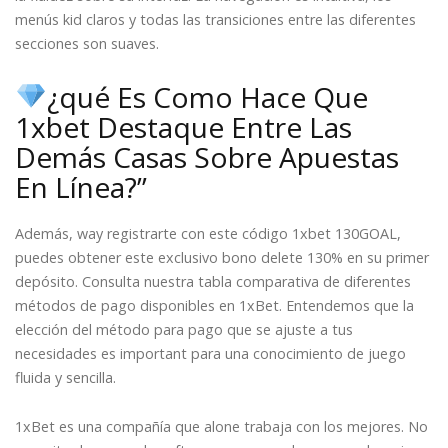
menús kid claros y todas las transiciones entre las diferentes
secciones son suaves.
¿qué Es Como Hace Que
1xbet Destaque Entre Las
Demás Casas Sobre Apuestas
En Línea?”
Además, way registrarte con este código 1xbet 130GOAL,
puedes obtener este exclusivo bono delete 130% en su primer
depósito. Consulta nuestra tabla comparativa de diferentes
métodos de pago disponibles en 1xBet. Entendemos que la
elección del método para pago que se ajuste a tus
necesidades es important para una conocimiento de juego
fluida y sencilla.
1xBet es una compañía que alone trabaja con los mejores. No