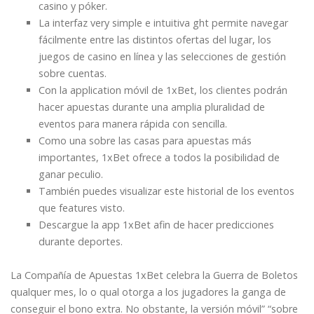
casino y póker.
La interfaz very simple e intuitiva ght permite navegar
fácilmente entre las distintos ofertas del lugar, los
juegos de casino en línea y las selecciones de gestión
sobre cuentas.
Con la application móvil de 1xBet, los clientes podrán
hacer apuestas durante una amplia pluralidad de
eventos para manera rápida con sencilla.
Como una sobre las casas para apuestas más
importantes, 1xBet ofrece a todos la posibilidad de
ganar peculio.
También puedes visualizar este historial de los eventos
que features visto.
Descargue la app 1xBet afin de hacer predicciones
durante deportes.
La Compañía de Apuestas 1xBet celebra la Guerra de Boletos
qualquer mes, lo o qual otorga a los jugadores la ganga de
conseguir el bono extra. No obstante, la versión móvil” “sobre