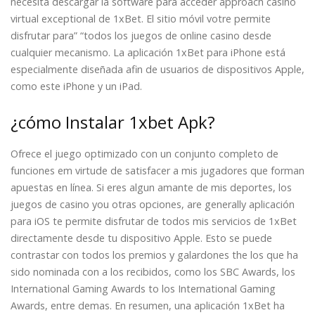
necesita descargar la software para acceder approach casino
virtual exceptional de 1xBet. El sitio móvil votre permite
disfrutar para” “todos los juegos de online casino desde
cualquier mecanismo. La aplicación 1xBet para iPhone está
especialmente diseñada afin de usuarios de dispositivos Apple,
como este iPhone y un iPad.
¿cómo Instalar 1xbet Apk?
Ofrece el juego optimizado con un conjunto completo de
funciones em virtude de satisfacer a mis jugadores que forman
apuestas en línea. Si eres algun amante de mis deportes, los
juegos de casino you otras opciones, are generally aplicación
para iOS te permite disfrutar de todos mis servicios de 1xBet
directamente desde tu dispositivo Apple. Esto se puede
contrastar con todos los premios y galardones the los que ha
sido nominada con a los recibidos, como los SBC Awards, los
International Gaming Awards to los International Gaming
Awards, entre demas. En resumen, una aplicación 1xBet ha