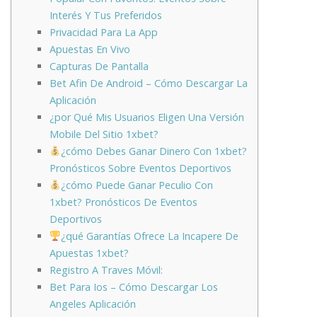
Interés Y Tus Preferidos
Privacidad Para La App
Apuestas En Vivo
Capturas De Pantalla
Bet Afin De Android – Cómo Descargar La
Aplicación
¿por Qué Mis Usuarios Eligen Una Versión
Mobile Del Sitio 1xbet?
¿cómo Debes Ganar Dinero Con 1xbet?
Pronósticos Sobre Eventos Deportivos
¿cómo Puede Ganar Peculio Con
1xbet? Pronósticos De Eventos
Deportivos
¿qué Garantías Ofrece La Incapere De
Apuestas 1xbet?
Registro A Traves Móvil:
Bet Para Ios – Cómo Descargar Los
Angeles Aplicación