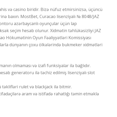
s və casino biridir. Bizə nüfuz etmirsinizsə, üçüncü
ərinə baxın. MostBet, Curacao lisenziyalı № 8048/JAZ
ontoru azərbaycanlı oyunçular üçün lap
sək seçim hesab olunur. Xidmətin təhlükəsizliyi JAZ
akao Hökumətinin Oyun Fəaliyyətləri Komissiyası
aslarla dünyanın çoxu ölkələrində bukmeker xidmətləri
nmanın olmaması və izafi funksiyalar ilə bağlıdır.
ab generatoru ilə təchiz edilmiş lisenziyalı slot
lifləri rulet və blackjack ilə bitmir.
fadəçilərə aram və istifadə rahatlığı təmin etməklə
ı