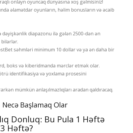
raqlı onlayn oyuncaq dünyasına xoş gəlmisiniz!
unda əlamətdar oyunların, həlim bonusların və əcaib
ə dəyişkənlik diapazonu ilə gələn 2500-dən ən
bilərlər.
tBet səhmləri minimum 10 dollar və ya ən daha bir
ard, boks və kiberidmanda mərclər etmək olar.
trü identifikasiya və yoxlama prosesini
rarkən mümkün anlaşılmazlıqları aradan qaldıracaq.
 Necə Başlamaq Olar
ıq Donluq: Bu Pula 1 Həftə
 3 Həftə?