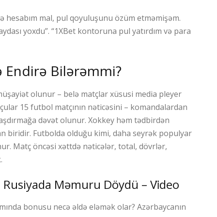
neçə hesabım mal, pul qoyuluşunu özüm etməmişəm.
 faydası yoxdu”. “1XBet kontoruna pul yatırdım və para
 Endirə Bilərəmmi?
 müşayiət olunur – belə matçlar xüsusi media pleyer
çular 15 futbol matçının nəticəsini – komandalardan
zlaşdırmağa dəvət olunur. Xokkey həm tədbirdən
n biridir. Futbolda olduğu kimi, daha seyrək populyar
ur. Matç öncəsi xəttdə nəticələr, total, dövrlər,
.
u Rusiyada Məmuru Döydü – Vi̇deo
mında bonusu necə əldə eləmək olar? Azərbaycanın