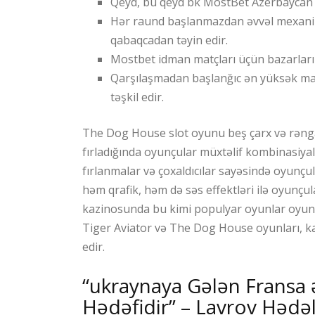
Qeyd, bu qeyd bk MostBet Azerbaycan y
Hər raund başlanmazdan əvvəl mexani
qabaqcadan təyin edir.
Mostbet idman matçları üçün bazarların
Qarşılaşmadan başlanğıc ən yüksək matç
təşkil edir.
The Dog House slot oyunu beş çarx və rənga
fırladığında oyunçular müxtəlif kombinasiyal
fırlanmalar və çoxaldıcılar sayəsində oyunçu
həm qrafik, həm də səs effektləri ilə oyunç
kazinosunda bu kimi populyar oyunlar oyun
Tiger Aviator və The Dog House oyunları, ka
edir.
“ukraynaya Gələn Fransa 
Hədəfidir” – Lavrov Hədəl