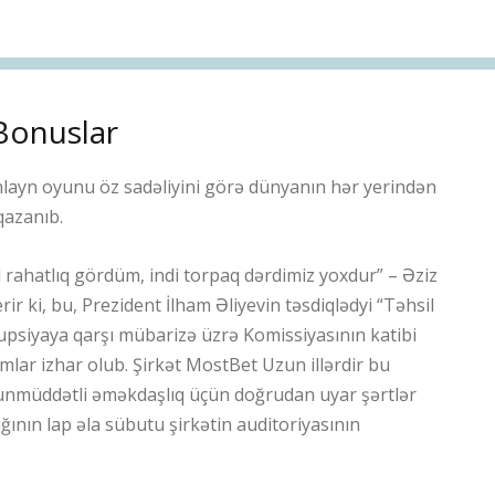
 Bonuslar
nlayn oyunu öz sadəliyini görə dünyanın hər yerindən
qazanıb.
rahatlıq gördüm, indi torpaq dərdimiz yoxdur” – Əziz
r ki, bu, Prezident İlham Əliyevin təsdiqlədyi “Təhsil
psiyaya qarşı mübarizə üzrə Komissiyasının katibi
lar izhar olub. Şirkət MostBet Uzun illərdir bu
zunmüddətli əməkdaşlıq üçün doğrudan uyar şərtlər
ığının lap əla sübutu şirkətin auditoriyasının