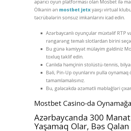
aparıcı oyun platforması olan Mosbet ilə ma
Ölkənin ən
mostbet jetx
yaxşı virtual klub
təcrübələrin sonsuz imkanlarını icad edin.
Azərbaycanlı oyunçular müxtəlif RTP v
rəngarəng temalı slotlardan birini seçə 
Bu günə kəmiyyət mülayim gəldiniz Mos
toxluq təklif edin.
Canlıda həmçinin stolüstü-tennis, bily
Bəli, Pin-Up oyunlarını pulla oynamaq ö
tamamlamalısınız.
Bu, gələcəkdə əzəmətli məbləğləri çıxa
Mostbet Casino-da Oynamağa
Azərbaycanda 300 Manatl
Yaşamaq Olar, Bəs Qalan