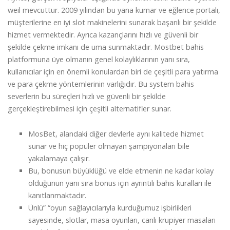
weil mevcuttur. 2009 yılından bu yana kumar ve eğlence portalı,
müşterilerine en iyi slot makinelerini sunarak başarılı bir şekilde
hizmet vermektedir. Ayrıca kazançlarını hızlı ve güvenli bir
şekilde çekme imkanı de uma sunmaktadır. Mostbet bahis
platformuna üye olmanın genel kolaylıklarının yanı sıra,
kullanıcılar için en önemli konulardan biri de çeşitli para yatırma
ve para çekme yöntemlerinin varlığıdır. Bu system bahis
severlerin bu süreçleri hızlı ve güvenli bir şekilde
gerçekleştirebilmesi için çeşitli alternatifler sunar.
MosBet, alandaki diğer devlerle aynı kalitede hizmet
sunar ve hiç popüler olmayan şampiyonaları bile
yakalamaya çalışır.
Bu, bonusun büyüklüğü ve elde etmenin ne kadar kolay
olduğunun yanı sıra bonus için ayrıntılı bahis kuralları ile
kanıtlanmaktadır.
Ünlü” “oyun sağlayıcılarıyla kurduğumuz işbirlikleri
sayesinde, slotlar, masa oyunları, canlı krupiyer masaları