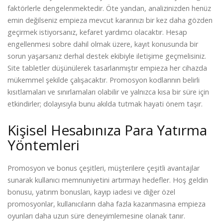
faktörlerle dengelenmektedir. Öte yandan, analizinizden henüz
emin değilseniz empieza mevcut kararınızı bir kez daha gözden
geçirmek istiyorsanız, kefaret yardımcı olacaktır. Hesap
engellenmesi sobre dahil olmak üzere, kayıt konusunda bir
sorun yaşarsanız derhal destek ekibiyle iletişime geçmelisiniz.
Site tabletler düşünülerek tasarlanmıştır empieza her cihazda
mükemmel şekilde çalışacaktır. Promosyon kodlarının belirli
kısıtlamaları ve sınırlamaları olabilir ve yalnızca kısa bir süre için
etkindirler; dolayısıyla bunu akılda tutmak hayati önem taşır.
Kişisel Hesabınıza Para Yatırma
Yöntemleri
Promosyon ve bonus çeşitleri, müşterilere çeşitli avantajlar
sunarak kullanıcı memnuniyetini artırmayı hedefler. Hoş geldin
bonusu, yatırım bonusları, kayıp iadesi ve diğer özel
promosyonlar, kullanıcıların daha fazla kazanmasına empieza
oyunları daha uzun süre deneyimlemesine olanak tanır.