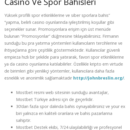
Casino Ve Spor Bahisleri
Yüksek profilli spor etkinliklerine ve siber sporlara bahis”
“yapma, belirli casino oyunlarında iyileştirilmiş koşullar gibi
seçenekler sunar. Promosyonlara erişim için üst menüde
bulunan “Promosyonlar” düğmesine tıklayabilirsiniz. Firmanın
sunduğu bu pra yatırma yöntemleri kullanıcıların tercihlerine ve
ihtiyaçlarına göre çeşitlilik göstermektedir. Kullanıcılar güvenli
empieza hızlı bir şekilde para yatırarak, favori spor etkinliklerine
ya da casino oyunlarına katılabilirler. Özellikle kripto em virtude
de birimleri gibi yenilikçi yöntemler, kullanıcılara daha fazla
esneklik ve anonimlik sağlamaktadır
http://johnbreslin.org/
.
Mostbet resmi web sitesinin sunduğu avantajlar,
Mostbet Türkiye adresi için de geçerlidir.
30’dan fazla spor dalında bahis oynayabilirsiniz ve your ex
biri yalnızca en kaliteli oranlara ve bahis pazarlarına
sahiptir.
Mostbet Destek ekibi, 7/24 ulaşılabilirliği ve profesyonel