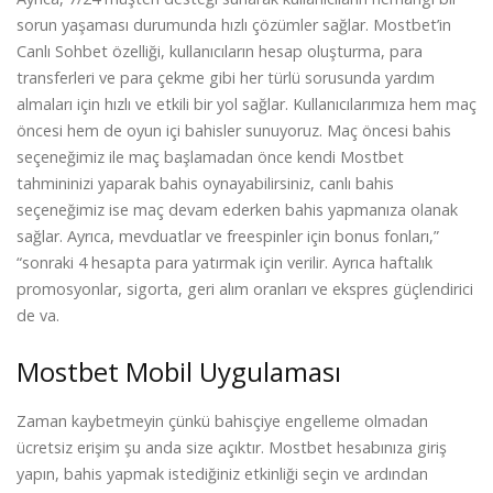
sorun yaşaması durumunda hızlı çözümler sağlar. Mostbet’in
Canlı Sohbet özelliği, kullanıcıların hesap oluşturma, para
transferleri ve para çekme gibi her türlü sorusunda yardım
almaları için hızlı ve etkili bir yol sağlar. Kullanıcılarımıza hem maç
öncesi hem de oyun içi bahisler sunuyoruz. Maç öncesi bahis
seçeneğimiz ile maç başlamadan önce kendi Mostbet
tahmininizi yaparak bahis oynayabilirsiniz, canlı bahis
seçeneğimiz ise maç devam ederken bahis yapmanıza olanak
sağlar. Ayrıca, mevduatlar ve freespinler için bonus fonları,”
“sonraki 4 hesapta para yatırmak için verilir. Ayrıca haftalık
promosyonlar, sigorta, geri alım oranları ve ekspres güçlendirici
de va.
Mostbet Mobil Uygulaması
Zaman kaybetmeyin çünkü bahisçiye engelleme olmadan
ücretsiz erişim şu anda size açıktır. Mostbet hesabınıza giriş
yapın, bahis yapmak istediğiniz etkinliği seçin ve ardından