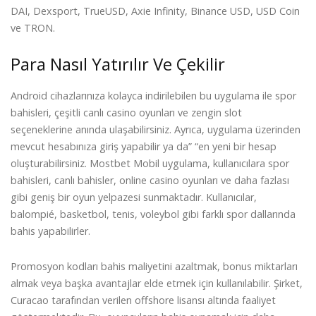
DAI, Dexsport, TrueUSD, Axie Infinity, Binance USD, USD Coin
ve TRON.
Para Nasıl Yatırılır Ve Çekilir
Android cihazlarınıza kolayca indirilebilen bu uygulama ile spor
bahisleri, çeşitli canlı casino oyunları ve zengin slot
seçeneklerine anında ulaşabilirsiniz. Ayrıca, uygulama üzerinden
mevcut hesabınıza giriş yapabilir ya da” “en yeni bir hesap
oluşturabilirsiniz. Mostbet Mobil uygulama, kullanıcılara spor
bahisleri, canlı bahisler, online casino oyunları ve daha fazlası
gibi geniş bir oyun yelpazesi sunmaktadır. Kullanıcılar,
balompié, ​​basketbol, ​​tenis, voleybol gibi farklı spor dallarında
bahis yapabilirler.
Promosyon kodları bahis maliyetini azaltmak, bonus miktarları
almak veya başka avantajlar elde etmek için kullanılabilir. Şirket,
Curacao tarafından verilen offshore lisansı altında faaliyet