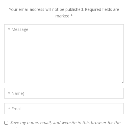
Your email address will not be published.
Required fields are
marked
*
Save my name, email, and website in this browser for the