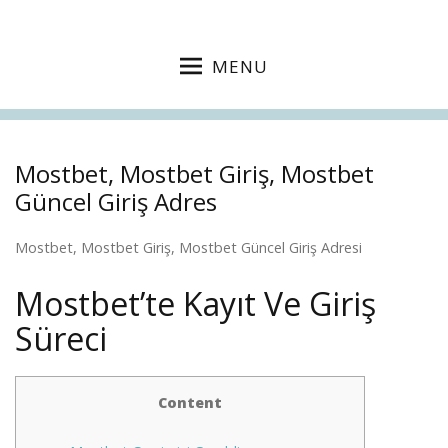
MENU
Mostbet, Mostbet Giriş, Mostbet
Güncel Giriş Adres
Mostbet, Mostbet Giriş, Mostbet Güncel Giriş Adresi
Mostbet’te Kayıt Ve Giriş
Süreci
Content