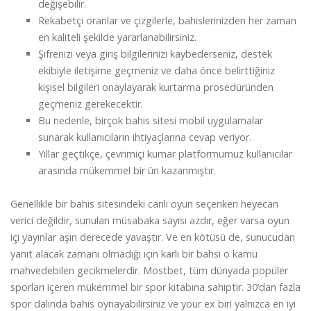
değişebilir.
Rekabetçi oranlar ve çizgilerle, bahislerinizden her zaman
en kaliteli şekilde yararlanabilirsiniz.
Şifrenizi veya giriş bilgilerinizi kaybederseniz, destek
ekibiyle iletişime geçmeniz ve daha önce belirttiğiniz
kişisel bilgileri onaylayarak kurtarma prosedüründen
geçmeniz gerekecektir.
Bu nedenle, birçok bahis sitesi mobil uygulamalar
sunarak kullanıcıların ihtiyaçlarına cevap veriyor.
Yıllar geçtikçe, çevrimiçi kumar platformumuz kullanıcılar
arasında mükemmel bir ün kazanmıştır.
Genellikle bir bahis sitesindeki canlı oyun seçenkeri heyecan
verici değildir, sunulan müsabaka sayısı azdır, eğer varsa oyun
içi yayınlar aşırı derecede yavaştır. Ve en kötüsü de, sunucudan
yanıt alacak zamanı olmadığı için karlı bir bahsi o kamu
mahvedebilen gecikmelerdir. Mostbet, tüm dünyada popüler
sporları içeren mükemmel bir spor kitabına sahiptir. 30’dan fazla
spor dalında bahis oynayabilirsiniz ve your ex biri yalnızca en iyi