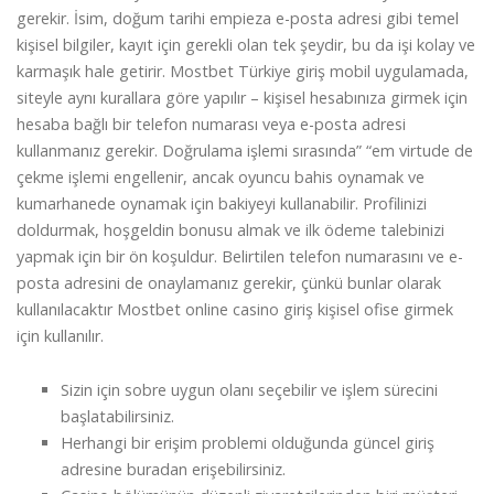
gerekir. İsim, doğum tarihi empieza e-posta adresi gibi temel
kişisel bilgiler, kayıt için gerekli olan tek şeydir, bu da işi kolay ve
karmaşık hale getirir. Mostbet Türkiye giriş mobil uygulamada,
siteyle aynı kurallara göre yapılır – kişisel hesabınıza girmek için
hesaba bağlı bir telefon numarası veya e-posta adresi
kullanmanız gerekir. Doğrulama işlemi sırasında” “em virtude de
çekme işlemi engellenir, ancak oyuncu bahis oynamak ve
kumarhanede oynamak için bakiyeyi kullanabilir. Profilinizi
doldurmak, hoşgeldin bonusu almak ve ilk ödeme talebinizi
yapmak için bir ön koşuldur. Belirtilen telefon numarasını ve e-
posta adresini de onaylamanız gerekir, çünkü bunlar olarak
kullanılacaktır Mostbet online casino giriş kişisel ofise girmek
için kullanılır.
Sizin için sobre uygun olanı seçebilir ve işlem sürecini
başlatabilirsiniz.
Herhangi bir erişim problemi olduğunda güncel giriş
adresine buradan erişebilirsiniz.