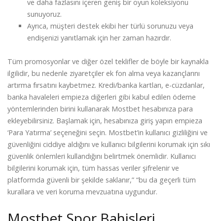
ve daha fazlasını içeren geniş bir oyun koleksiyonu
sunuyoruz.
Ayrıca, müşteri destek ekibi her türlü sorunuzu veya
endişenizi yanıtlamak için her zaman hazırdır.
Tüm promosyonlar ve diğer özel teklifler de böyle bir kaynakla
ilgilidir, bu nedenle ziyaretçiler ek fon alma veya kazançlarını
artırma fırsatını kaybetmez. Kredi/banka kartları, e-cüzdanlar,
banka havaleleri empieza diğerleri gibi kabul edilen ödeme
yöntemlerinden birini kullanarak Mostbet hesabınıza para
ekleyebilirsiniz. Başlamak için, hesabınıza giriş yapın empieza
‘Para Yatırma’ seçeneğini seçin. Mostbet’in kullanıcı gizliliğini ve
güvenliğini ciddiye aldığını ve kullanıcı bilgilerini korumak için sıkı
güvenlik önlemleri kullandığını belirtmek önemlidir. Kullanıcı
bilgilerini korumak için, tüm hassas veriler şifrelenir ve
platformda güvenli bir şekilde saklanır,” “bu da geçerli tüm
kurallara ve veri koruma mevzuatına uygundur.
Mostbet Spor Bahisleri