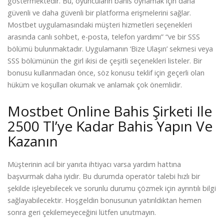
göstermektedir. Bu, oyuncuların bahis oynamak için daha
güvenli ve daha güvenli bir platforma erişmelerini sağlar.
Mostbet uygulamasındaki müşteri hizmetleri seçenekleri
arasında canlı sohbet, e-posta, telefon yardımı” “ve bir SSS
bölümü bulunmaktadır. Uygulamanın ‘Bize Ulaşın’ sekmesi veya
SSS bölümünün the girl ikisi de çeşitli seçenekleri listeler. Bir
bonusu kullanmadan önce, söz konusu teklif için geçerli olan
hüküm ve koşulları okumak ve anlamak çok önemlidir.
Mostbet Online Bahis Şirketi Ile
2500 Tl’ye Kadar Bahis Yapın Ve
Kazanın
Müşterinin acil bir yanıta ihtiyacı varsa yardım hattına
başvurmak daha iyidir. Bu durumda operatör talebi hızlı bir
şekilde işleyebilecek ve sorunlu durumu çözmek için ayrıntılı bilgi
sağlayabilecektir. Hoşgeldin bonusunun yatırıldıktan hemen
sonra geri çekilemeyeceğini lütfen unutmayın.