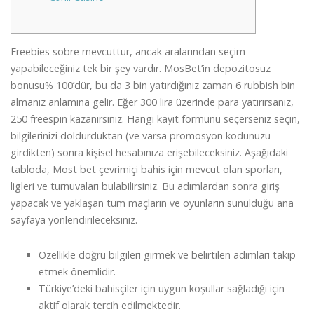
Freebies sobre mevcuttur, ancak aralarından seçim
yapabileceğiniz tek bir şey vardır. MosBet’in depozitosuz
bonusu% 100’dür, bu da 3 bin yatırdığınız zaman 6 rubbish bin
almanız anlamına gelir. Eğer 300 lira üzerinde para yatırırsanız,
250 freespin kazanırsınız. Hangi kayıt formunu seçerseniz seçin,
bilgilerinizi doldurduktan (ve varsa promosyon kodunuzu
girdikten) sonra kişisel hesabınıza erişebileceksiniz. Aşağıdaki
tabloda, Most bet çevrimiçi bahis için mevcut olan sporları,
ligleri ve turnuvaları bulabilirsiniz. Bu adımlardan sonra giriş
yapacak ve yaklaşan tüm maçların ve oyunların sunulduğu ana
sayfaya yönlendirileceksiniz.
Özellikle doğru bilgileri girmek ve belirtilen adımları takip
etmek önemlidir.
Türkiye’deki bahisçiler için uygun koşullar sağladığı için
aktif olarak tercih edilmektedir.