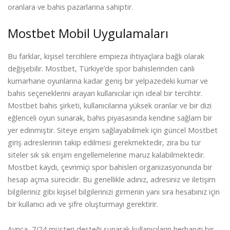
oranlara ve bahis pazarlarına sahiptir.
Mostbet Mobil Uygulamaları
Bu farklar, kişisel tercihlere empieza ihtiyaçlara bağlı olarak
değişebilir. Mostbet, Türkiye’de spor bahislerinden canlı
kumarhane oyunlarına kadar geniş bir yelpazedeki kumar ve
bahis seçeneklerini arayan kullanıcılar için ideal bir tercihtir.
Mostbet bahis şirketi, kullanıcılarına yüksek oranlar ve bir dizi
eğlenceli oyun sunarak, bahis piyasasında kendine sağlam bir
yer edinmiştir. Siteye erişim sağlayabilmek için güncel Mostbet
giriş adreslerinin takip edilmesi gerekmektedir, zira bu tür
siteler sık sık erişim engellemelerine maruz kalabilmektedir.
Mostbet kaydı, çevrimiçi spor bahisleri organizasyonunda bir
hesap açma sürecidir. Bu genellikle adınız, adresiniz ve iletişim
bilgileriniz gibi kişisel bilgilerinizi girmenin yanı sıra hesabınız için
bir kullanıcı adı ve şifre oluşturmayı gerektirir.
Ayrıca, 7/24 müşteri desteği sunarak kullanıcıların herhangi bir