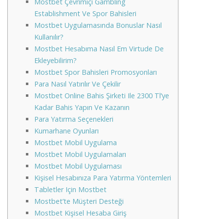
Mostbet Çevrimiçi Gambling
Establishment Ve Spor Bahisleri
Mostbet Uygulamasında Bonuslar Nasıl
Kullanılır?
Mostbet Hesabıma Nasıl Em Virtude De
Ekleyebilirim?
Mostbet Spor Bahisleri Promosyonları
Para Nasıl Yatırılır Ve Çekilir
Mostbet Online Bahis Şirketi Ile 2300 Tl’ye
Kadar Bahis Yapın Ve Kazanın
Para Yatırma Seçenekleri
Kumarhane Oyunları
Mostbet Mobil Uygulama
Mostbet Mobil Uygulamaları
Mostbet Mobil Uygulaması
Kişisel Hesabınıza Para Yatırma Yöntemleri
Tabletler Için Mostbet
Mostbet’te Müşteri Desteği
Mostbet Kişisel Hesaba Giriş