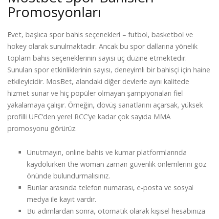
Promosyonları
Evet, başlıca spor bahis seçenekleri – futbol, basketbol ve
hokey olarak sunulmaktadır. Ancak bu spor dallarına yönelik
toplam bahis seçeneklerinin sayısı üç düzine etmektedir.
Sunulan spor etkinliklerinin sayısı, deneyimli bir bahisçi için haine
etkileyicidir. MosBet, alandaki diğer devlerle aynı kalitede
hizmet sunar ve hiç popüler olmayan şampiyonaları fiel
yakalamaya çalışır. Örneğin, dövüş sanatlarını açarsak, yüksek
profilli UFC’den yerel RCC’ye kadar çok sayıda MMA
promosyonu görürüz.
Unutmayın, online bahis ve kumar platformlarında
kaydolurken the woman zaman güvenlik önlemlerini göz
önünde bulundurmalısınız.
Bunlar arasında telefon numarası, e-posta ve sosyal
medya ile kayıt vardır.
Bu adımlardan sonra, otomatik olarak kişisel hesabınıza