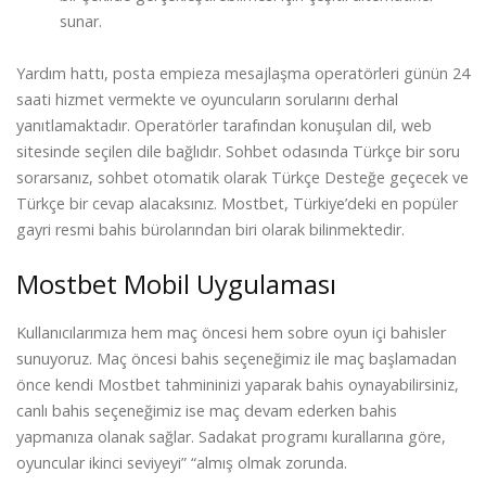
sunar.
Yardım hattı, posta empieza mesajlaşma operatörleri günün 24
saati hizmet vermekte ve oyuncuların sorularını derhal
yanıtlamaktadır. Operatörler tarafından konuşulan dil, web
sitesinde seçilen dile bağlıdır. Sohbet odasında Türkçe bir soru
sorarsanız, sohbet otomatik olarak Türkçe Desteğe geçecek ve
Türkçe bir cevap alacaksınız. Mostbet, Türkiye’deki en popüler
gayri resmi bahis bürolarından biri olarak bilinmektedir.
Mostbet Mobil Uygulaması
Kullanıcılarımıza hem maç öncesi hem sobre oyun içi bahisler
sunuyoruz. Maç öncesi bahis seçeneğimiz ile maç başlamadan
önce kendi Mostbet tahmininizi yaparak bahis oynayabilirsiniz,
canlı bahis seçeneğimiz ise maç devam ederken bahis
yapmanıza olanak sağlar. Sadakat programı kurallarına göre,
oyuncular ikinci seviyeyi” “almış olmak zorunda.