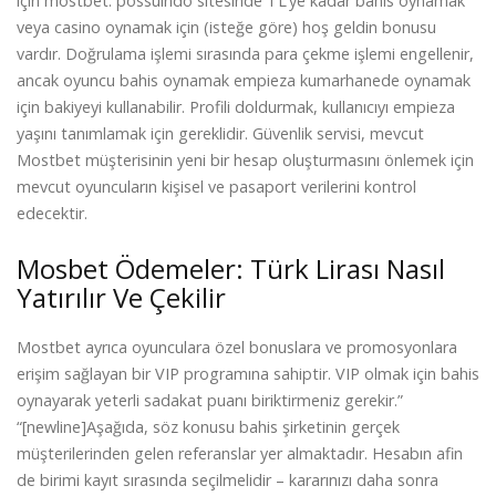
için mostbet. possuindo sitesinde TL’ye kadar bahis oynamak
veya casino oynamak için (isteğe göre) hoş geldin bonusu
vardır. Doğrulama işlemi sırasında para çekme işlemi engellenir,
ancak oyuncu bahis oynamak empieza kumarhanede oynamak
için bakiyeyi kullanabilir. Profili doldurmak, kullanıcıyı empieza
yaşını tanımlamak için gereklidir. Güvenlik servisi, mevcut
Mostbet müşterisinin yeni bir hesap oluşturmasını önlemek için
mevcut oyuncuların kişisel ve pasaport verilerini kontrol
edecektir.
Mosbet Ödemeler: Türk Lirası Nasıl
Yatırılır Ve Çekilir
Mostbet ayrıca oyunculara özel bonuslara ve promosyonlara
erişim sağlayan bir VIP programına sahiptir. VIP olmak için bahis
oynayarak yeterli sadakat puanı biriktirmeniz gerekir.”
“[newline]Aşağıda, söz konusu bahis şirketinin gerçek
müşterilerinden gelen referanslar yer almaktadır. Hesabın afin
de birimi kayıt sırasında seçilmelidir – kararınızı daha sonra