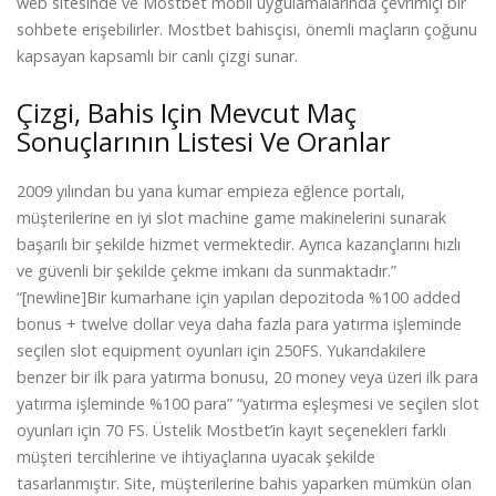
web sitesinde ve Mostbet mobil uygulamalarında çevrimiçi bir
sohbete erişebilirler. Mostbet bahisçisi, önemli maçların çoğunu
kapsayan kapsamlı bir canlı çizgi sunar.
Çizgi, Bahis Için Mevcut Maç
Sonuçlarının Listesi Ve Oranlar
2009 yılından bu yana kumar empieza eğlence portalı,
müşterilerine en iyi slot machine game makinelerini sunarak
başarılı bir şekilde hizmet vermektedir. Ayrıca kazançlarını hızlı
ve güvenli bir şekilde çekme imkanı da sunmaktadır.”
“[newline]Bir kumarhane için yapılan depozitoda %100 added
bonus + twelve dollar veya daha fazla para yatırma işleminde
seçilen slot equipment oyunları için 250FS. Yukarıdakilere
benzer bir ilk para yatırma bonusu, 20 money veya üzeri ilk para
yatırma işleminde %100 para” “yatırma eşleşmesi ve seçilen slot
oyunları için 70 FS. Üstelik Mostbet’in kayıt seçenekleri farklı
müşteri tercihlerine ve ihtiyaçlarına uyacak şekilde
tasarlanmıştır. Site, müşterilerine bahis yaparken mümkün olan