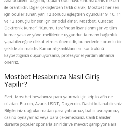
Ana ödüllerin dağılımı, toplam ödül havuzundaki bahis miktarı
ile orantılıdır. Diğer çekilişlerden farklı olarak, Mostbet her seri
için ödüller sunar, yani 12 sonucu eşleştiren oyuncular 9, 10, 11
ve 12 sonuçlu bir seri için bir ödül alırlar. Mostbet, Curacao
Elektronik Kumar” “Kurumu tarafından lisanslanmıştır ve tüm
kumar yasa ve yönetmeliklerine uygundur. Kumarın bağımlılık
yapabileceğine dikkat etmek önemlidir, bu nedenle sorumlu bir
şekilde alınmalıdır. Kumar alışkanlıklarınızın kontrolünü
kaybettiğinizi düşünüyorsanız, profesyonel yardım almanızı
öneririz.
Mostbet Hesabınıza Nasıl Giriş
Yapılır?
Evet, Mostbet hesabınıza para yatırmak için kripto afin de
cüzdanı Bitcoin, Azure, USDT, Dogecoin, Dash’i kullanabilirsiniz.
Bilgileriniz doğrulanmadan para yatıramaz, bahis oynayamaz,
casino oynayamaz veya para çekemezsiniz. Canlı bahisler
durante popüler sporlarla sınırlıdır ve mevcut şampiyonalara