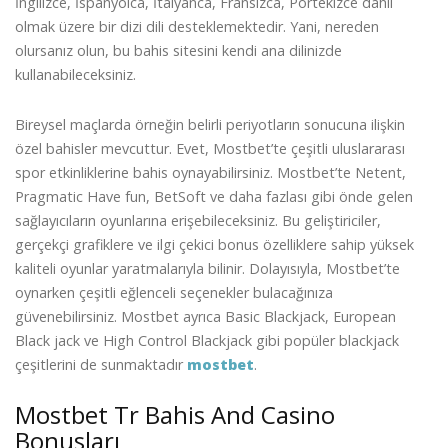
İngilizce, İspanyolca, İtalyanca, Fransızca, Portekizce dahil
olmak üzere bir dizi dili desteklemektedir. Yani, nereden
olursanız olun, bu bahis sitesini kendi ana dilinizde
kullanabileceksiniz.
Bireysel maçlarda örneğin belirli periyotların sonucuna ilişkin
özel bahisler mevcuttur. Evet, Mostbet’te çeşitli uluslararası
spor etkinliklerine bahis oynayabilirsiniz. Mostbet’te Netent,
Pragmatic Have fun, BetSoft ve daha fazlası gibi önde gelen
sağlayıcıların oyunlarına erişebileceksiniz. Bu geliştiriciler,
gerçekçi grafiklere ve ilgi çekici bonus özelliklere sahip yüksek
kaliteli oyunlar yaratmalarıyla bilinir. Dolayısıyla, Mostbet’te
oynarken çeşitli eğlenceli seçenekler bulacağınıza
güvenebilirsiniz. Mostbet ayrıca Basic Blackjack, European
Black jack ve High Control Blackjack gibi popüler blackjack
çeşitlerini de sunmaktadır
mostbet
.
Mostbet Tr Bahis And Casino
Bonusları