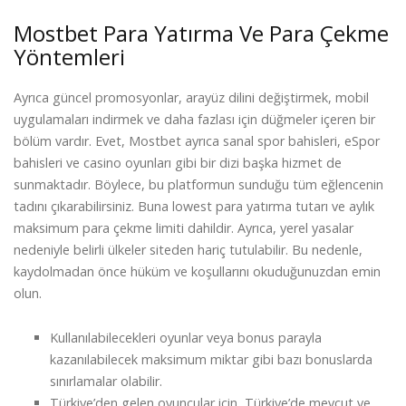
Mostbet Para Yatırma Ve Para Çekme
Yöntemleri
Ayrıca güncel promosyonlar, arayüz dilini değiştirmek, mobil
uygulamaları indirmek ve daha fazlası için düğmeler içeren bir
bölüm vardır. Evet, Mostbet ayrıca sanal spor bahisleri, eSpor
bahisleri ve casino oyunları gibi bir dizi başka hizmet de
sunmaktadır. Böylece, bu platformun sunduğu tüm eğlencenin
tadını çıkarabilirsiniz. Buna lowest para yatırma tutarı ve aylık
maksimum para çekme limiti dahildir. Ayrıca, yerel yasalar
nedeniyle belirli ülkeler siteden hariç tutulabilir. Bu nedenle,
kaydolmadan önce hüküm ve koşullarını okuduğunuzdan emin
olun.
Kullanılabilecekleri oyunlar veya bonus parayla
kazanılabilecek maksimum miktar gibi bazı bonuslarda
sınırlamalar olabilir.
Türkiye’den gelen oyuncular için, Türkiye’de mevcut ve