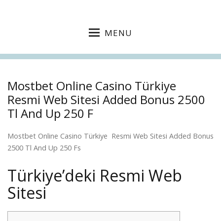
MENU
Mostbet Online Casino Türkiye ️
Resmi Web Sitesi Added Bonus 2500
Tl And Up 250 F
Mostbet Online Casino Türkiye ️ Resmi Web Sitesi Added Bonus
2500 Tl And Up 250 Fs
Türkiye’deki Resmi Web
Sitesi