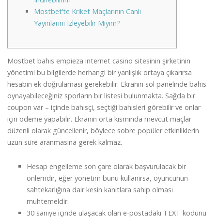
Mostbet’te Kriket Maçlarının Canlı
Yayınlarını Izleyebilir Miyim?
Mostbet bahis empieza internet casino sitesinin şirketinin
yönetimi bu bilgilerde herhangi bir yanlışlık ortaya çıkarırsa
hesabın ek doğrulaması gerekebilir. Ekranın sol panelinde bahis
oynayabileceğiniz sporların bir listesi bulunmakta. Sağda bir
coupon var – içinde bahisçi, seçtiği bahisleri görebilir ve onlar
için ödeme yapabilir. Ekranın orta kısmında mevcut maçlar
düzenli olarak güncellenir, böylece sobre popüler etkinliklerin
uzun süre aranmasına gerek kalmaz.
Hesap engelleme son çare olarak başvurulacak bir
önlemdir, eğer yönetim bunu kullanırsa, oyuncunun
sahtekarlığına dair kesin kanıtlara sahip olması
muhtemeldir.
30 saniye içinde ulaşacak olan e-postadaki TEXT kodunu