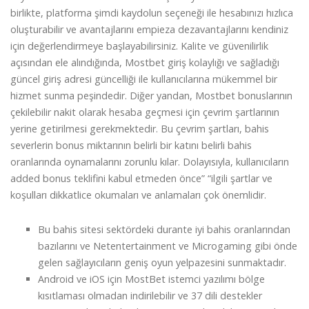
birlikte, platforma şimdi kaydolun seçeneği ile hesabınızı hızlıca
oluşturabilir ve avantajlarını empieza dezavantajlarını kendiniz
için değerlendirmeye başlayabilirsiniz. Kalite ve güvenilirlik
açısından ele alındığında, Mostbet giriş kolaylığı ve sağladığı
güncel giriş adresi güncelliği ile kullanıcılarına mükemmel bir
hizmet sunma peşindedir. Diğer yandan, Mostbet bonuslarının
çekilebilir nakit olarak hesaba geçmesi için çevrim şartlarının
yerine getirilmesi gerekmektedir. Bu çevrim şartları, bahis
severlerin bonus miktarının belirli bir katını belirli bahis
oranlarında oynamalarını zorunlu kılar. Dolayısıyla, kullanıcıların
added bonus teklifini kabul etmeden önce” “ilgili şartlar ve
koşulları dikkatlice okumaları ve anlamaları çok önemlidir.
Bu bahis sitesi sektördeki durante iyi bahis oranlarından
bazılarını ve Netentertainment ve Microgaming gibi önde
gelen sağlayıcıların geniş oyun yelpazesini sunmaktadır.
Android ve iOS için MostBet istemci yazılımı bölge
kısıtlaması olmadan indirilebilir ve 37 dili destekler