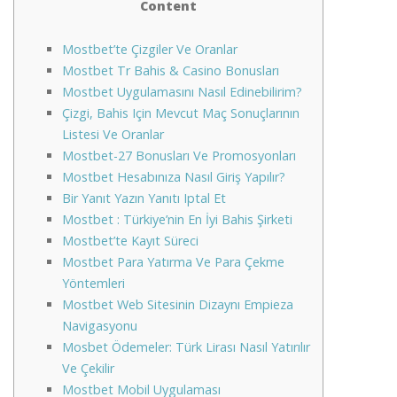
Content
Mostbet’te Çizgiler Ve Oranlar
Mostbet Tr Bahis & Casino Bonusları
Mostbet Uygulamasını Nasıl Edinebilirim?
Çizgi, Bahis Için Mevcut Maç Sonuçlarının
Listesi Ve Oranlar
Mostbet-27 Bonusları Ve Promosyonları
Mostbet Hesabınıza Nasıl Giriş Yapılır?
Bir Yanıt Yazın Yanıtı Iptal Et
Mostbet : Türkiye’nin En İyi Bahis Şirketi
Mostbet’te Kayıt Süreci
Mostbet Para Yatırma Ve Para Çekme
Yöntemleri
Mostbet Web Sitesinin Dizaynı Empieza
Navigasyonu
Mosbet Ödemeler: Türk Lirası Nasıl Yatırılır
Ve Çekilir
Mostbet Mobil Uygulaması